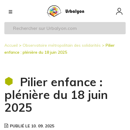
Aller
Navigation
au
principale
contenu
principal
Accueil
Observatoire métropolitain des solidarités
Pilier
Fil
enfance : plénière du 18 juin 2025
d'Ariane
Pilier enfance :
plénière du 18 juin
2025
PUBLIÉ LE 10. 09. 2025