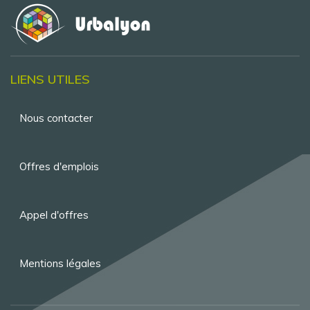
LIENS UTILES
Menu
Nous contacter
Pied
de
Offres d'emplois
page
Appel d'offres
Mentions légales