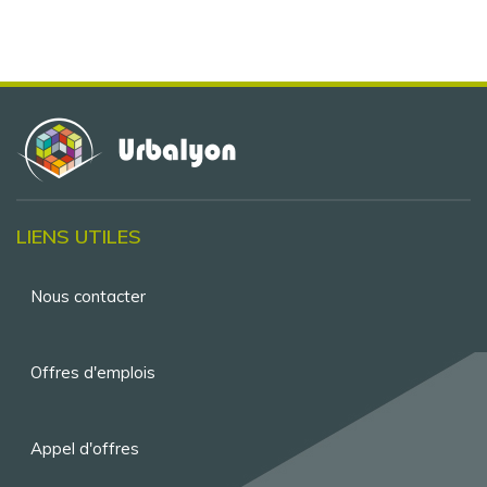
LIENS UTILES
Menu
Nous contacter
Pied
de
Offres d'emplois
page
Appel d'offres