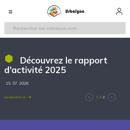
Aller
Navigation
au
principale
contenu
principal
Découvrez le rapport
d'activité 2025
15. 07. 2026
Next
1
2
En savoir plus
/
Previous