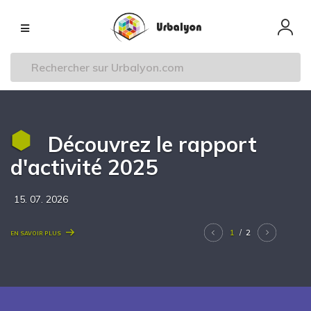
Aller
Navigation
au
principale
contenu
principal
Découvrez le rapport
d'activité 2025
15. 07. 2026
Next
1
2
En savoir plus
/
Previous