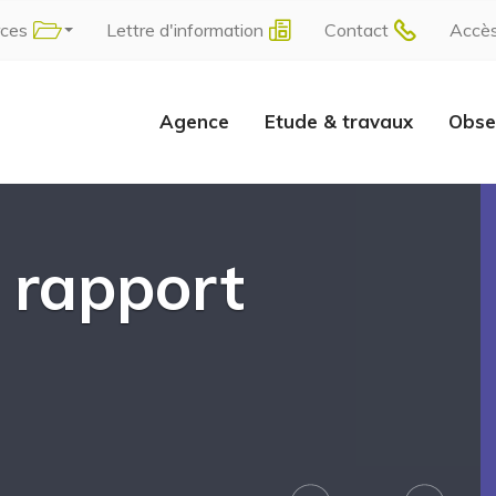
rces
Lettre d'information
Contact
Accè
Agence
Etude & travaux
Obse
 rapport
Next