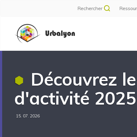
Aller
Rechercher
Ressou
au
contenu
Navigation
principal
principale
Découvrez le
d'activité 2025
15. 07. 2026