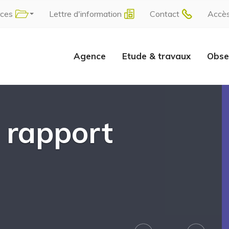
rces
Lettre d'information
Contact
Accè
Agence
Etude & travaux
Obse
 rapport
Next