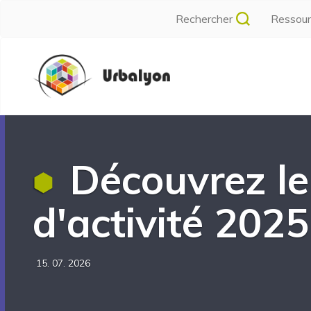
Aller
Rechercher
Ressou
au
contenu
Navigation
principal
principale
Découvrez le
d'activité 2025
15. 07. 2026