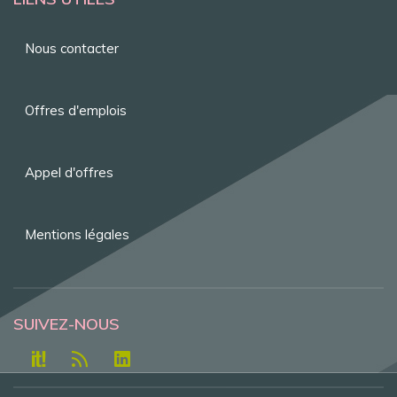
Menu
Nous contacter
Pied
de
Offres d'emplois
page
Appel d'offres
Mentions légales
SUIVEZ-NOUS