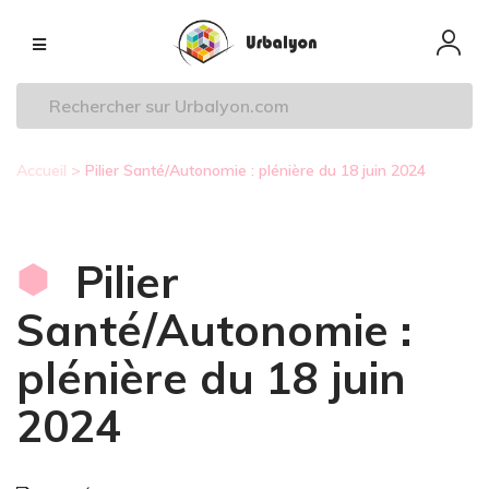
Aller
Navigation
au
principale
contenu
principal
Accueil
Pilier Santé/Autonomie : plénière du 18 juin 2024
Fil
d'Ariane
Pilier
Santé/Autonomie :
plénière du 18 juin
2024