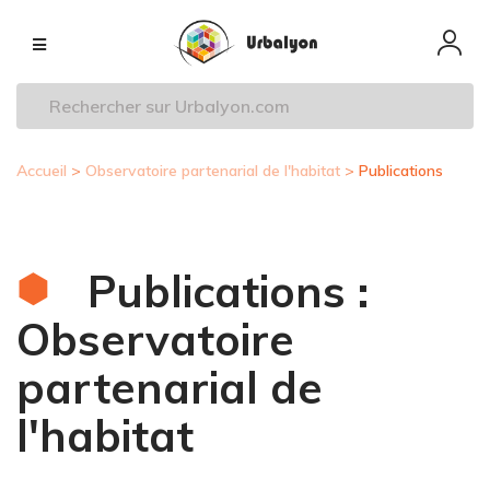
Aller
Navigation
au
principale
contenu
principal
Accueil
Observatoire partenarial de l'habitat
Publications
Fil
d'Ariane
Publications :
Observatoire
partenarial de
l'habitat