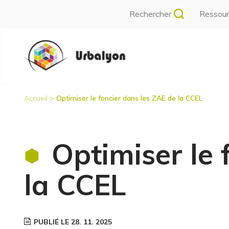
Aller
Rechercher
Ressou
au
contenu
Navigation
principal
principale
Accueil
Optimiser le foncier dans les ZAE de la CCEL
Fil
d'Ariane
Optimiser le 
la CCEL
PUBLIÉ LE 28. 11. 2025